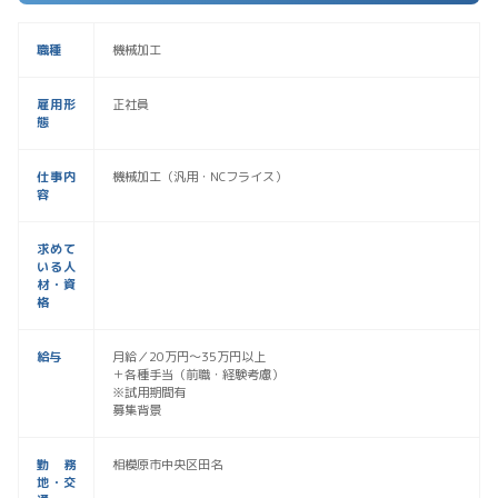
職種
機械加工
雇用形
正社員
態
仕事内
機械加工（汎用・NCフライス）
容
求めて
いる人
材・資
格
給与
月給／20万円〜35万円以上
＋各種手当（前職・経験考慮）
※試用期間有
募集背景
勤務
相模原市中央区田名
地・交