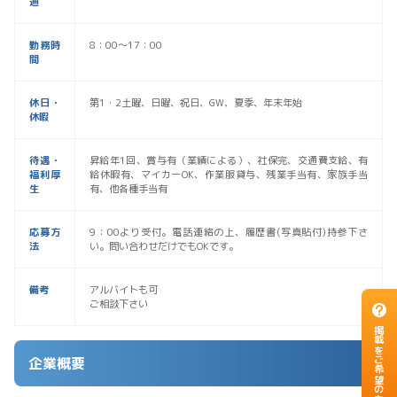
通
勤務時
8：00〜17：00
間
休日・
第1・2土曜、日曜、祝日、GW、夏季、年末年始
休暇
待遇・
昇給年1回、賞与有（業績による）、社保完、交通費支給、有
福利厚
給休暇有、マイカーOK、作業服貸与、残業手当有、家族手当
生
有、他各種手当有
応募方
9：00より受付。電話連絡の上、履歴書(写真貼付)持参下さ
法
い。問い合わせだけでもOKです。
備考
アルバイトも可
ご相談下さい
掲載をご希望のお客様
企業概要