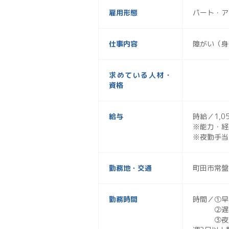
雇用形態
パート・ア
仕事内容
障がい（身
求めている人材・
資格
給与
時給／1,0
※能力・経
※夜勤手当
勤務地・交通
町田市常盤
勤務時間
時間／①早
②遅番11
③夜勤16