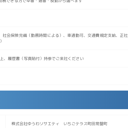
勤務できる方で早番・遅番・夜勤から選べます
、社会保険完備（勤務時間による）、車通勤可、交通費規定支給、正社
）
上、履歴書（写真貼付）持参でご来社ください
株式会社ゆうわソサエティ いちごテラス町田常盤町