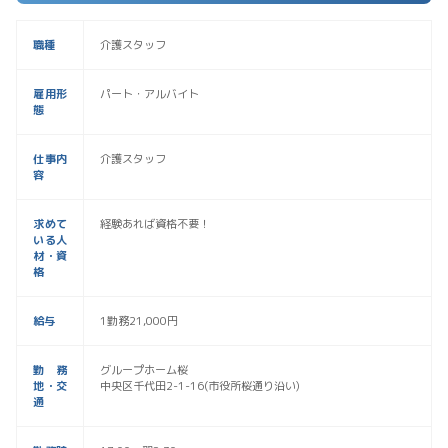
職種
介護スタッフ
雇用形
パート・アルバイト
態
仕事内
介護スタッフ
容
求めて
経験あれば資格不要！
いる人
材・資
格
給与
1勤務21,000円
勤務
グループホーム桜
地・交
中央区千代田2-1-16(市役所桜通り沿い)
通