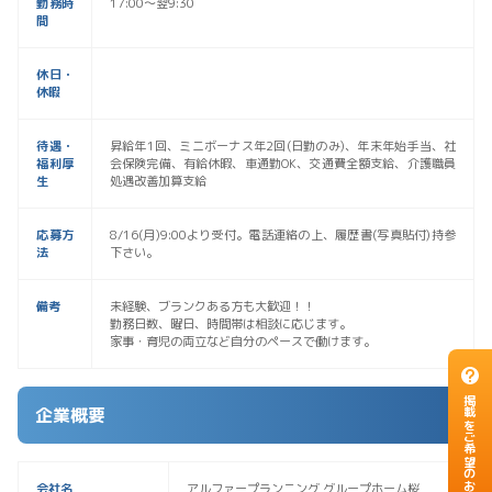
勤務時
17:00〜翌9:30
間
休日・
休暇
待遇・
昇給年1回、ミニボーナス年2回(日勤のみ)、年末年始手当、社
福利厚
会保険完備、有給休暇、車通勤OK、交通費全額支給、介護職員
生
処遇改善加算支給
応募方
8/16(月)9:00より受付。電話連絡の上、履歴書(写真貼付)持参
法
下さい。
備考
未経験、ブランクある方も大歓迎！！
勤務日数、曜日、時間帯は相談に応じます。
家事・育児の両立など自分のペースで働けます。
掲載をご希望のお客様
企業概要
会社名
アルファープランニング グループホーム桜