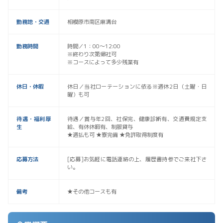
勤務地・交通
相模原市南区麻溝台
勤務時間
時間／1：00〜12:00
※終わり次第帰社可
※コースによって多少残業有
休日・休暇
休日／当社ローテーションに依る※週休2日（土曜・日
曜）も可
待遇・福利厚
待遇／賞与年2回、社保完、健康診断有、交通費規定支
生
給、有休休暇有、制服貸与
★週払も可 ★寮完備 ★免許取得制度有
応募方法
[応募]お気軽に電話連絡の上、履歴書持参でご来社下さ
い。
備考
★その他コースも有