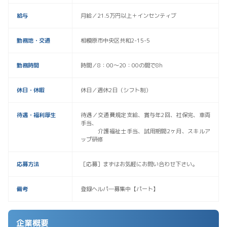
給与
月給／21.5万円以上＋インセンティブ
勤務地・交通
相模原市中央区共和2-15-5
勤務時間
時間／8：00〜20：00の間で8h
休日・休暇
休日／週休2日（シフト制）
待遇・福利厚生
待遇／交通費規定支給、賞与年2回、社保完、車両
手当、
介護福祉士手当、試用期間2ヶ月、スキルア
ップ研修
応募方法
［応募］まずはお気軽にお問い合わせ下さい。
備考
登録ヘルパ―募集中【パート】
企業概要