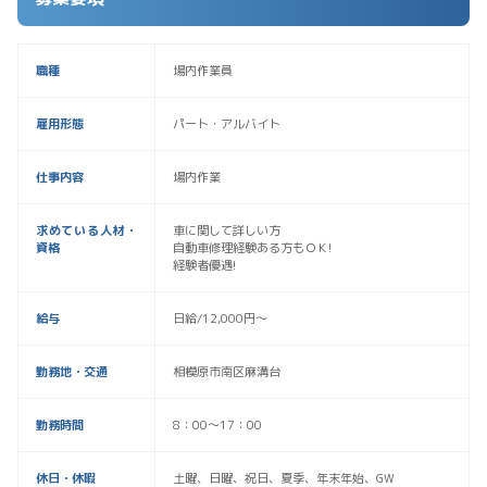
職種
場内作業員
雇用形態
パート・アルバイト
仕事内容
場内作業
求めている人材・
車に関して詳しい方
資格
自動車修理経験ある方もＯＫ!
経験者優遇!
給与
日給/12,000円〜
勤務地・交通
相模原市南区麻溝台
勤務時間
8：00～17：00
休日・休暇
土曜、日曜、祝日、夏季、年末年始、GW