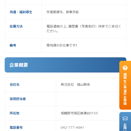
待遇・福利厚生
作業服貸与、食事支給
応募方法
電話連絡の上､履歴書（写真貼付）持参でご来社く
ださい。
備考
厚待遇のお仕事です!!
企業概要
掲載をご希望のお客様
会社名
株式会社 城山解体
採用担当者
所在地
相模原市南区麻溝台3155
電話番号
042-777-4641